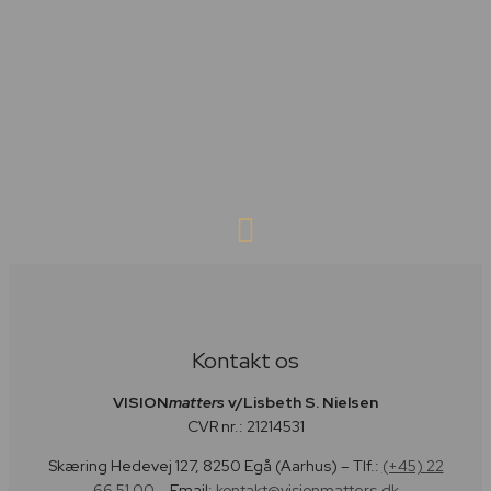
Kontakt os
VISION
matters
v/Lisbeth S. Nielsen
CVR nr.: 21214531
Skæring Hedevej 127, 8250 Egå (Aarhus) – Tlf.:
(+45) 22
66 51 00
– Email:
kontakt@visionmatters.dk