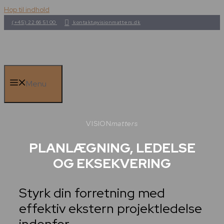
Hop til indhold
(+45) 22 66 51 00
kontakt@visionmatters.dk
Menu
VISION
matters
PLANLÆGNING, LEDELSE
OG EKSEKVERING
Styrk din forretning med
effektiv ekstern projektledelse