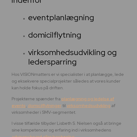
indenfor
eventplanlægning
domicilflytning
virksomhedsudvikling og
ledersparring
Hos VISIONmatters er vi specialister i at planlægge, lede
og eksekvere specialprojekter således at vores kunder
kan holde fokus på driften.
Projekterne spænder fra
planlægning og ledelse af
events
,
domicilflytninger
til
virksomhedsudvikling
af
virksomheder i SMV-segmentet.
I visse tilfælde tilbyder Lisbeth S. Nielsen også at bringe
sine kompetencer og erfaring ind i virksomhedens
advisory board eller bestyrelse
.