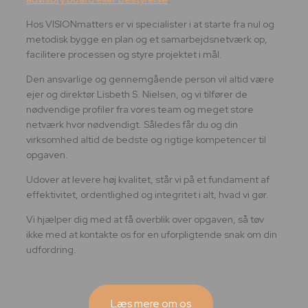
Hos VISIONmatters er vi specialister i at starte fra nul og
metodisk bygge en plan og et samarbejdsnetværk op,
facilitere processen og styre projektet i mål.
Den ansvarlige og gennemgående person vil altid være
ejer og direktør Lisbeth S. Nielsen, og vi tilfører de
nødvendige profiler fra vores team og meget store
netværk hvor nødvendigt. Således får du og din
virksomhed altid de bedste og rigtige kompetencer til
opgaven.
Udover at levere høj kvalitet, står vi på et fundament af
effektivitet, ordentlighed og integritet i alt, hvad vi gør.
Vi hjælper dig med at få overblik over opgaven, så tøv
ikke med at kontakte os for en uforpligtende snak om din
udfordring.
Læs mere om os